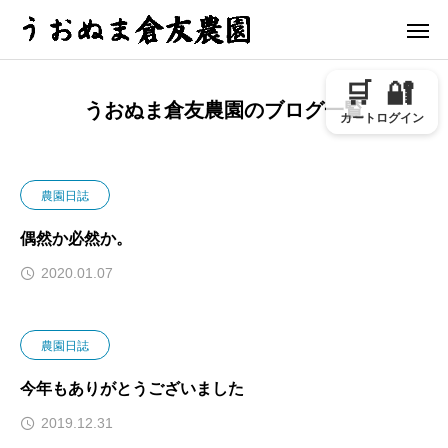
🛒
🔐
うおぬま倉友農園のブログ一覧
カート
ログイン
農園日誌
偶然か必然か。
2020.01.07
農園日誌
今年もありがとうございました
2019.12.31