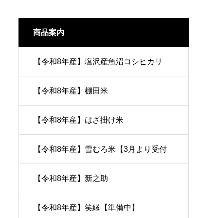
商品案内
【令和8年産】塩沢産魚沼コシヒカリ
【令和8年産】棚田米
【令和8年産】はざ掛け米
【令和8年産】雪むろ米【3月より受付
予定】
【令和8年産】新之助
【令和8年産】笑縁【準備中】