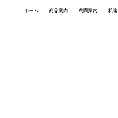
ホーム
商品案内
農園案内
私達
ち、値下げしました
雪むろ米のご予約受け
ました
04.01
2026.03.18