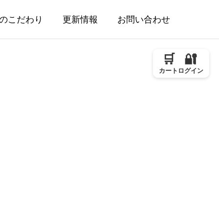
のこだわり
更新情報
お問い合わせ
🛒
🔐
カート
ログイン
付けを始め
令和7年産棚田米、完売のお知ら
せ
2026.03.07