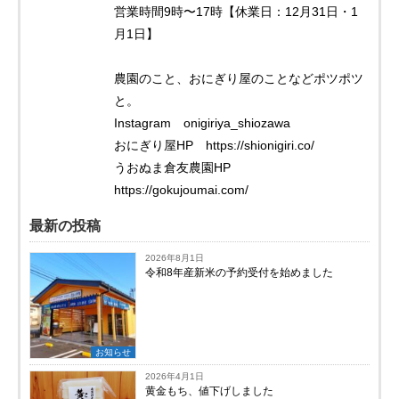
営業時間9時〜17時【休業日：12月31日・1
月1日】
農園のこと、おにぎり屋のことなどポツポツ
と。
Instagram onigiriya_shiozawa
おにぎり屋HP https://shionigiri.co/
うおぬま倉友農園HP
https://gokujoumai.com/
最新の投稿
2026年8月1日
令和8年産新米の予約受付を始めました
お知らせ
2026年4月1日
黄金もち、値下げしました