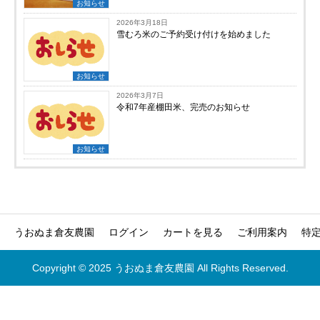
お知らせ
2026年3月18日
雪むろ米のご予約受け付けを始めました
お知らせ
2026年3月7日
令和7年産棚田米、完売のお知らせ
お知らせ
うおぬま倉友農園
ログイン
カートを見る
ご利用案内
特
Copyright © 2025 うおぬま倉友農園 All Rights Reserved.




ホーム
電話
ログイン
カートを見る