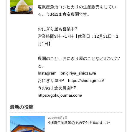
塩沢産魚沼コシヒカリの生産販売をしてい
る、うおぬま倉友農園です。
おにぎり屋も営業中?
営業時間9時〜17時【休業日：12月31日・1
月1日】
農園のこと、おにぎり屋のことなどポツポツ
と。
Instagram onigiriya_shiozawa
おにぎり屋HP https://shionigiri.co/
うおぬま倉友農園HP
https://gokujoumai.com/
最新の投稿
2026年8月1日
令和8年産新米の予約受付を始めました