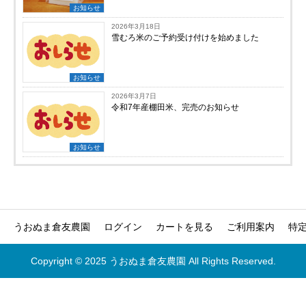
お知らせ
2026年3月18日
雪むろ米のご予約受け付けを始めました
お知らせ
2026年3月7日
令和7年産棚田米、完売のお知らせ
お知らせ
うおぬま倉友農園
ログイン
カートを見る
ご利用案内
特
Copyright © 2025 うおぬま倉友農園 All Rights Reserved.




ホーム
電話
ログイン
カートを見る