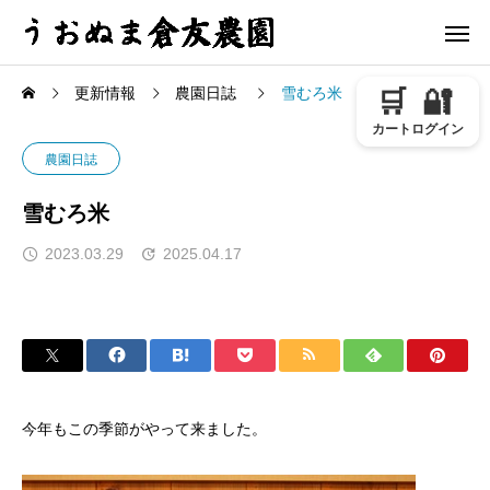
更新情報
農園日誌
雪むろ米
🛒
🔐
カート
ログイン
農園日誌
雪むろ米
2023.03.29
2025.04.17
今年もこの季節がやって来ました。