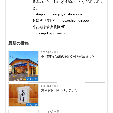
農園のこと、おにぎり屋のことなどポツポツ
と。
Instagram onigiriya_shiozawa
おにぎり屋HP https://shionigiri.co/
うおぬま倉友農園HP
https://gokujoumai.com/
最新の投稿
2026年8月1日
令和8年産新米の予約受付を始めました
お知らせ
2026年4月1日
黄金もち、値下げしました
お知らせ
2026年3月18日